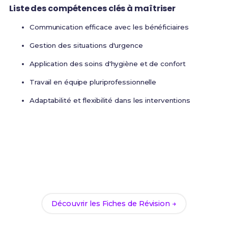
Liste des compétences clés à maîtriser
Communication efficace avec les bénéficiaires
Gestion des situations d'urgence
Application des soins d'hygiène et de confort
Travail en équipe pluriprofessionnelle
Adaptabilité et flexibilité dans les interventions
Prêt(e) à réussir ton examen ?
Révise efficacement avec nos
192 Fiches de
Révision
pour le Bac Pro ASSP et maximise tes
chances de réussite !
Découvrir les Fiches de Révision →