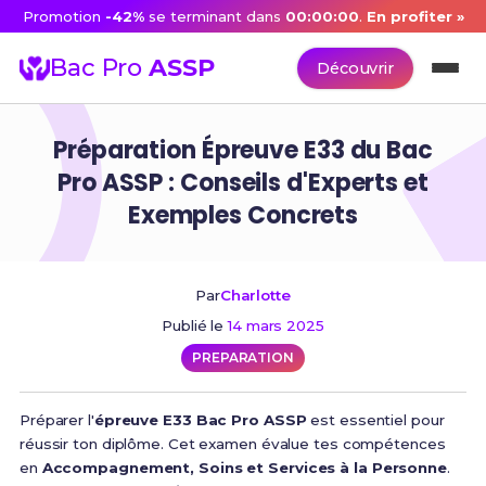
Promotion
-42%
se terminant dans
00:00:00
.
En profiter »
Bac Pro
ASSP
Découvrir
Préparation Épreuve E33 du Bac
Pro ASSP : Conseils d'Experts et
Exemples Concrets
Par
Charlotte
Publié le
14 mars 2025
PREPARATION
Préparer l'
épreuve E33 Bac Pro ASSP
est essentiel pour
réussir ton diplôme. Cet examen évalue tes compétences
en
Accompagnement, Soins et Services à la Personne
.