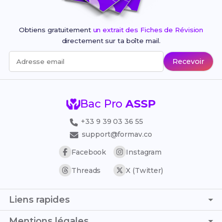
Obtiens gratuitement
un extrait des Fiches de Révision
directement sur ta boîte mail.
Recevoir
Adresse email
Bac Pro
ASSP
+33 9 39 03 36 55
support@formav.co
Facebook
Instagram
Threads
X (Twitter)
Liens rapides
Page d'accueil
Mentions légales