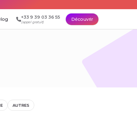
+33 9 39 03 36 55
log
Découvrir
(appel gratuit)
E
AUTRES