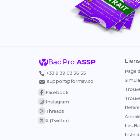
Liens
Bac Pro
ASSP
Page d
+33 9 39 03 36 55
Simula
support@formav.co
Trouve
Facebook
Trouve
Instagram
Référen
Threads
Annale
X (Twitter)
Les Ba
Liste 