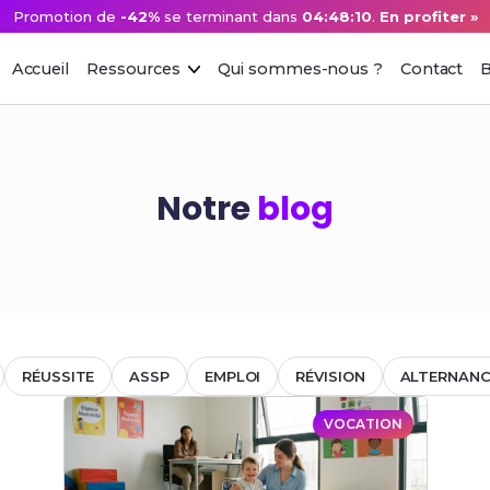
Promotion de
-42%
se terminant dans
04:48:10
.
En profiter »
Accueil
Ressources
Qui sommes-nous ?
Contact
B
Notre
blog
RÉUSSITE
ASSP
EMPLOI
RÉVISION
ALTERNANC
VOCATION