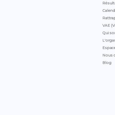
Résult
Calend
Rattra
VAE (V
Qui s
L'org
Espac
Nous c
Blog